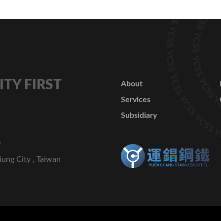
ITY FIRST
About
Services
Subsidiary
w
iung City , Taiwan