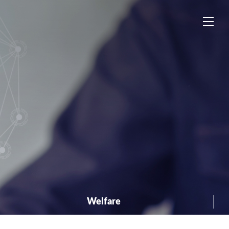
中
EN
ES
Welfare