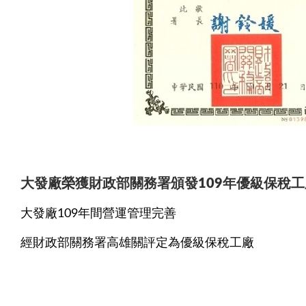
大發廠榮獲財政部關務署頒發109年優級保稅工
大發廠109年間營運管理完善
經財政部關務署高雄關評定為優級保稅工廠