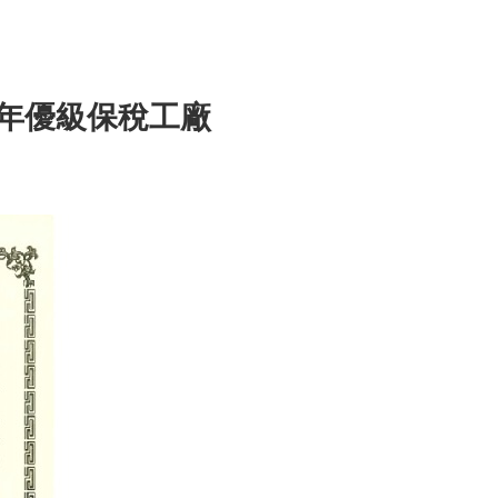
9年優級保稅工廠