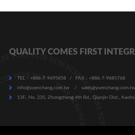
QUALITY COMES FIRST INTEGR
TEL：+886-7-9695858
/
FAX：+886-7-9685768
info@yuenchang.com.tw
/
sales@yuenchang.com.t
13F., No. 235, Zhongzheng 4th Rd., Qianjin Dist., Kaohs