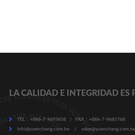
LA CALIDAD E INTEGRIDAD ES
TEL：+886-7-9695858
/
FAX：+886-7-9685768
info@yuenchang.com.tw
/
sales@yuenchang.com.t