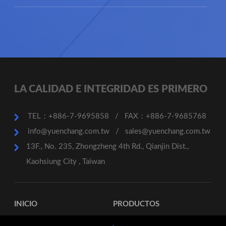
LA CALIDAD E INTEGRIDAD ES PRIMERO
TEL：+886-7-9695858
/
FAX：+886-7-9685768
info@yuenchang.com.tw
/
sales@yuenchang.com.tw
13F., No. 235, Zhongzheng 4th Rd., Qianjin Dist.,
Kaohsiung City , Taiwan
INICIO
PRODUCTOS
SERVICIOS
CONTACTO