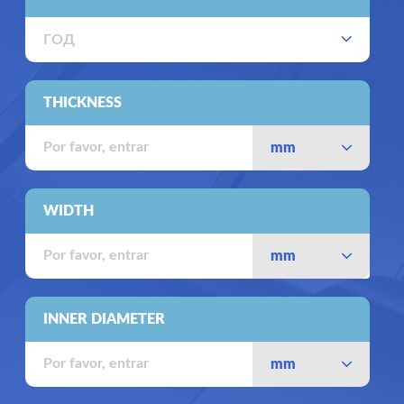
ГОД
THICKNESS
mm
WIDTH
mm
INNER DIAMETER
mm