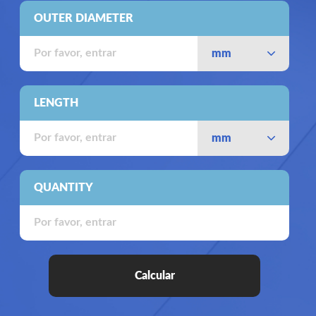
OUTER DIAMETER
mm
LENGTH
mm
QUANTITY
Calcular