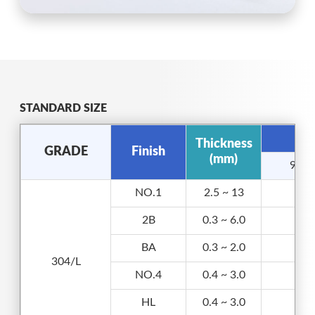
STANDARD SIZE
Thickness
GRADE
Finish
(mm)
914
NO.1
2.5 ~ 13
2B
0.3 ~ 6.0
✔
BA
0.3 ~ 2.0
✔
304/L
NO.4
0.4 ~ 3.0
✔
HL
0.4 ~ 3.0
✔