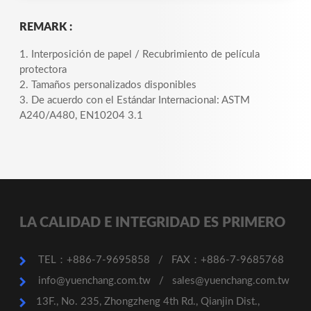
REMARK :
1. Interposición de papel / Recubrimiento de película
protectora
2. Tamaños personalizados disponibles
3. De acuerdo con el Estándar Internacional: ASTM
A240/A480, EN10204 3.1
LA CALIDAD E INTEGRIDAD ES PRIMERO
TEL：+886-7-9695858
/
FAX：+886-7-9685768
info@yuenchang.com.tw
/
sales@yuenchang.com.tw
13F., No. 235, Zhongzheng 4th Rd., Qianjin Dist.,