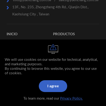
info@yuenchang.com.tw
/
sales@yuenchang.com.tw
13F., No. 235, Zhongzheng 4th Rd., Qianjin Dist.,
Kaohsiung City , Taiwan
INICIO
PRODUCTOS
SERVICIOS
CONTACTO
SUBSIDIARIA
We will use cookies on our website for technical, analytical,
and marketing purposes.
By continuing to browse this website, you agree to our use
of cookies.
I agree
© 2026 YUEN CHANG Stainless Steel co., ltd. All rights
reserved.
To learn more, read our
Privacy Policy.
Designed by MINMAX 網頁設計