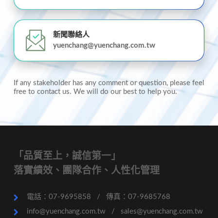
新聞聯絡人
yuenchang@yuenchang.com.tw
If any stakeholder has any comment or question, please feel
free to contact us. We will do our best to help you.
「品質至上，誠信第一」
落實績效、團隊合作、人性化管理
電話：07-9695858
/
傳真：07-9685768
info@yuenchang.com.tw
/
sales@yuenchang.com.tw